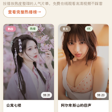
按播放热度整理的人气片单，免费在线观看高清视频不踩雷
查看完整热播榜
→
热播
4K
韩国
意大
99:31
99:23
公寓七楼
阿尔卑斯山的回声