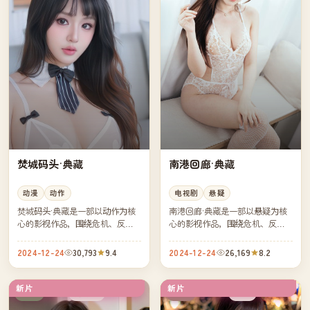
焚城码头·典藏
南港回廊·典藏
动漫
动作
电视剧
悬疑
焚城码头·典藏是一部以动作为核
南港回廊·典藏是一部以悬疑为核
心的影视作品，围绕危机、反转
心的影视作品，围绕危机、反转
与人物成长展开，整体节奏紧
与人物成长展开，整体节奏紧
凑，值得推荐观看。
凑，值得推荐观看。
2024-12-24
30,793
9.4
2024-12-24
26,169
8.2
新片
新片
连载中
院线
日本
中国