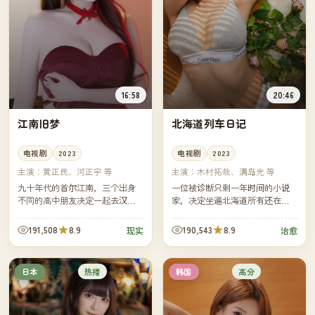
16:58
20:46
江南旧梦
北海道列车日记
电视剧
2023
电视剧
2023
主演：
黄正民、河正宇 等
主演：
木村拓哉、满岛光 等
九十年代的首尔江南，三个出身
一位被诊断只剩一年时间的小说
不同的高中朋友决定一起去汉城
家，决定坐遍北海道所有还在运
读大学。三十年后，他们坐在同
行的支线铁路。每一段铁路上的
一家老咖啡馆里，看着昔日的胡
偶遇，都比他自己的小说更难
191,508
8.9
190,543
8.9
现实
治愈
同被高楼覆盖，第一次承认彼此
写。
早已...
热播
高分
日本
韩国