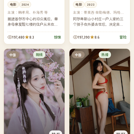
电影
2024
电影
2023
主演：
韩孝周、朴海秀 等
主演：
蒂莫西·柴勒梅德、玛格丽
特·库利 等
搬进首尔市中心的旧公寓后，单
阿尔卑斯山小村庄一户人家的三
身母亲发现七楼的住户从未在白
个孩子在外婆去世后，决定走完
天出现过。一通深夜的门铃，把
外婆当年从家门口到山顶教堂的
她带进了这栋楼三十年来没人想
那条朝圣路——三十一公里，三
197,480
8.3
197,390
8.6
惊悚
冒险
再翻开的一段历史。
十一年没人完整走过。
院线
热播
中国
中国
99:41
99:03