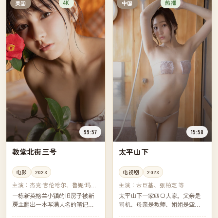
4K
热播
美国
中国
99:57
15:58
教堂北街三号
太平山下
电影
2023
电视剧
2023
主演：
杰克·吉伦哈尔、鲁妮·玛拉
主演：
古巨基、张柏芝 等
等
一栋新英格兰小镇的旧房子被新
太平山下一家四口人家，父亲是
房主翻出一本写满人名的笔记
司机、母亲是教师、姐姐是空
本。镇上的图书管理员说，那些
姐、弟弟在读大学。一年之内他