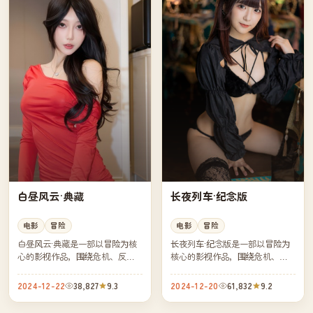
白昼风云·典藏
长夜列车·纪念版
电影
冒险
电影
冒险
白昼风云·典藏是一部以冒险为核
长夜列车·纪念版是一部以冒险为
心的影视作品，围绕危机、反转
核心的影视作品，围绕危机、反
与人物成长展开，整体节奏紧
转与人物成长展开，整体节奏紧
凑，值得推荐观看。
凑，值得推荐观看。
2024-12-22
38,827
9.3
2024-12-20
61,832
9.2