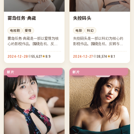
雾岛任务·典藏
失控码头
电视剧
爱情
电影
科幻
雾岛任务·典藏是一部以爱情为核
失控码头是一部以科幻为核心的
心的影视作品，围绕危机、反转
影视作品，围绕危机、反转与人
与人物成长展开，整体节奏紧
物成长展开，整体节奏紧凑，值
凑，值得推荐观看。
得推荐观看。
2024-12-28
55,627
8.9
2024-12-27
38,574
8.1
新片
新片
4K
连载中
韩国
中国