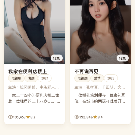
19集
16集
我家在便利店楼上
不再说再见
电视剧
喜剧
2024
电视剧
爱情
2023
主演：
松冈茉优、中条彩未、
主演：
孔孝真、千正明、文佳
染谷将太、大野拓朗
煐、安孝燮
一家二十四小时便利店楼上住
一位婚礼策划师与一位丧礼司
着一位独居的二十八岁OL，她
仪，在城市的两端打理着开始
的生活节奏被楼下的关东煮和
与结束。一次意外的航班让他
深夜补货车彻底打乱——也被
们坐在同一排座位，被迫聊起
195,453
8.3
192,846
8.4
楼下的店长意外重新点亮。
了各自工作中最忌讳谈起的那
个词——告别。