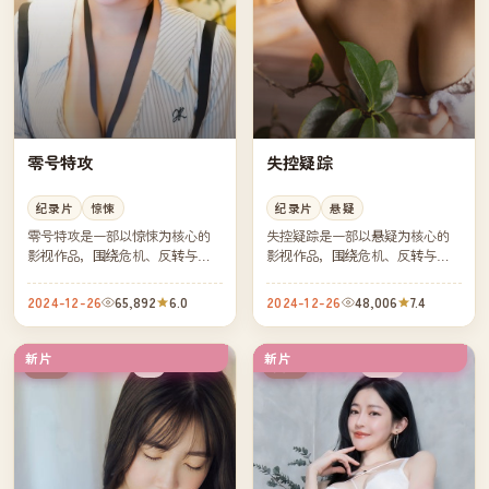
零号特攻
失控疑踪
纪录片
惊悚
纪录片
悬疑
零号特攻是一部以惊悚为核心的
失控疑踪是一部以悬疑为核心的
影视作品，围绕危机、反转与人
影视作品，围绕危机、反转与人
物成长展开，整体节奏紧凑，值
物成长展开，整体节奏紧凑，值
得推荐观看。
得推荐观看。
2024-12-26
65,892
6.0
2024-12-26
48,006
7.4
新片
新片
4K
独播
中国
英国