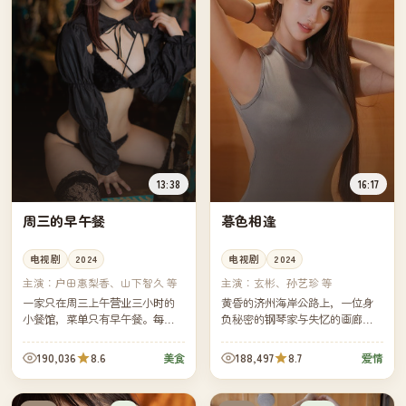
13:38
16:17
周三的早午餐
暮色相逢
电视剧
2024
电视剧
2024
主演：
户田惠梨香、山下智久 等
主演：
玄彬、孙艺珍 等
一家只在周三上午营业三小时的
黄昏的济州海岸公路上，一位身
小餐馆，菜单只有早午餐。每集
负秘密的钢琴家与失忆的画廊策
一位客人，每位客人带着一段无
展人偶然相遇，他们用残缺的记
法对家人言说的心事，由一道菜
忆拼凑出一段早已被各自遗忘的
190,036
8.6
188,497
8.7
美食
爱情
替他们说完。
承诺。慢节奏、画面唯美，雨夜
与海...