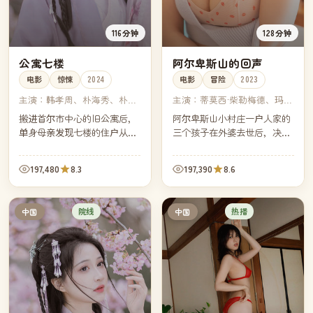
116分钟
128分钟
公寓七楼
阿尔卑斯山的回声
电影
惊悚
2024
电影
冒险
2023
主演：
韩孝周、朴海秀、朴熙
主演：
蒂莫西·柴勒梅德、玛格
顺、金宣虎
丽特·库利、迈克尔·斯图巴、
搬进首尔市中心的旧公寓后，
阿尔卑斯山小村庄一户人家的
阿米·哈默
单身母亲发现七楼的住户从未
三个孩子在外婆去世后，决定
在白天出现过。一通深夜的门
走完外婆当年从家门口到山顶
铃，把她带进了这栋楼三十年
教堂的那条朝圣路——三十一
197,480
8.3
197,390
8.6
来没人想再翻开的一段历史。
公里，三十一年没人完整走
过。
院线
热播
中国
中国