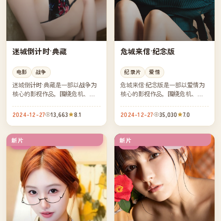
迷城倒计时·典藏
危城来信·纪念版
电影
战争
纪录片
爱情
迷城倒计时·典藏是一部以战争为
危城来信·纪念版是一部以爱情为
核心的影视作品，围绕危机、反
核心的影视作品，围绕危机、反
转与人物成长展开，整体节奏紧
转与人物成长展开，整体节奏紧
凑，值得推荐观看。
凑，值得推荐观看。
2024-12-27
13,663
8.1
2024-12-27
35,030
7.0
新片
新片
院线
完结
韩国
韩国