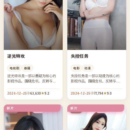
逆光特攻
失控任务
电视剧
悬疑
电影
动漫
逆光特攻是一部以悬疑为核心的
失控任务是一部以动漫为核心的
影视作品，围绕危机、反转与人
影视作品，围绕危机、反转与人
物成长展开，整体节奏紧凑，值
物成长展开，整体节奏紧凑，值
得推荐观看。
得推荐观看。
2024-12-25
63,630
9.2
2024-12-25
77,794
9.0
新片
新片
完结
杜比
英国
美国