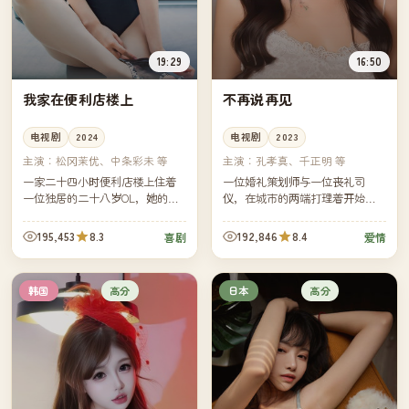
19:29
16:50
我家在便利店楼上
不再说再见
电视剧
2024
电视剧
2023
主演：
松冈茉优、中条彩未 等
主演：
孔孝真、千正明 等
一家二十四小时便利店楼上住着
一位婚礼策划师与一位丧礼司
一位独居的二十八岁OL，她的生
仪，在城市的两端打理着开始与
活节奏被楼下的关东煮和深夜补
结束。一次意外的航班让他们坐
货车彻底打乱——也被楼下的店
在同一排座位，被迫聊起了各自
195,453
8.3
192,846
8.4
喜剧
爱情
长意外重新点亮。
工作中最忌讳谈起的那个词——
告别。
高分
高分
韩国
日本