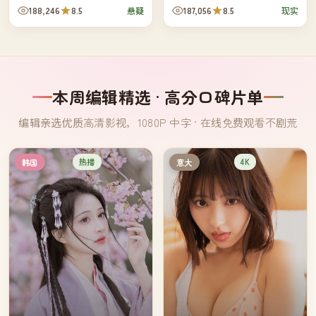
名字都是过去三十年里在这栋屋
们各自的轨道被打散，但这家人
188,246
8.5
187,056
8.5
悬疑
现实
子前停过车的人。
晚饭的桌子始终摆着四副碗筷。
本周编辑精选 · 高分口碑片单
编辑亲选优质高清影视，1080P 中字 · 在线免费观看不剧荒
热播
4K
韩国
意大