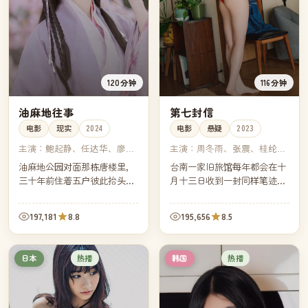
120分钟
116分钟
油麻地往事
第七封信
电影
现实
2024
电影
悬疑
2023
主演：
鲍起静、任达华、廖启
主演：
周冬雨、张震、桂纶
智、黄秋生
镁、莫子仪
油麻地公园对面那栋唐楼里，
台南一家旧旅馆每年都会在十
三十年前住着五户彼此抬头不
月十三日收到一封同样笔迹的
见低头见的人家。如今唐楼准
信。今年是第七年。旅馆继承
备清拆，五户人家又一次在公
人决定回信——但他并不知道
197,181
8.8
195,656
8.5
园石椅上坐到了一起。
收信人是不是同一个人。
热播
热播
日本
韩国