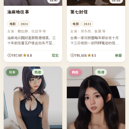
油麻地往事
第七封信
电影
2024
电影
2023
主演：
鲍起静、任达华 等
主演：
周冬雨、张震 等
油麻地公园对面那栋唐楼里，三
台南一家旧旅馆每年都会在十月
十年前住着五户彼此抬头不见低
十三日收到一封同样笔迹的信。
头见的人家。如今唐楼准备清
今年是第七年。旅馆继承人决定
拆，五户人家又一次在公园石椅
回信——但他并不知道收信人是
197,181
8.8
195,656
8.5
现实
悬疑
上坐到了一起。
不是同一个人。
热播
热播
日本
韩国